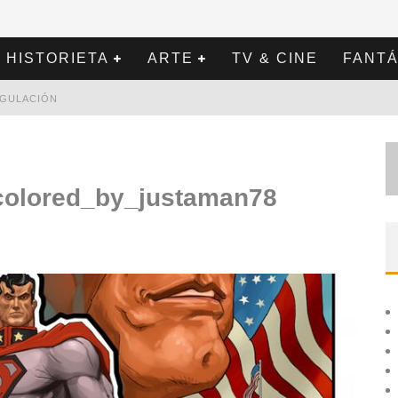
HISTORIETA
ARTE
TV & CINE
FANTÁ
REGULACIÓN
olored_by_justaman78