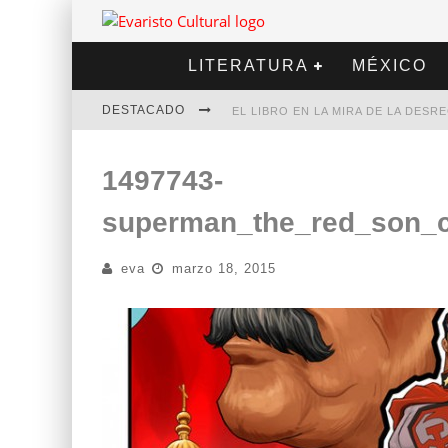
LITERATURA
MÉXICO
DESTACADO
EL LIBRO EN LA MIRA DE LA DES
MARCELO RUBIO | EL LLOVEDOR
1497743-
DIEGO MERET | HOTEL ACAPULCO
superman_the_red_son_c
ALEJANDRA CORREA | LA NIEVE
eva
marzo 18, 2015