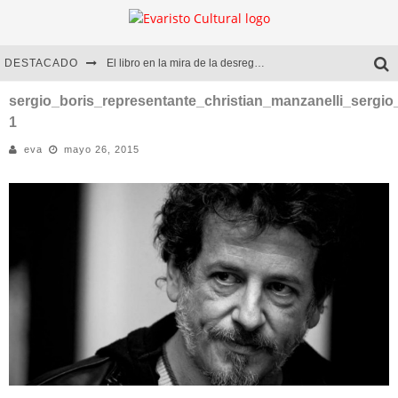
DESTACADO
El libro en la mira de la desregulación
Marcelo Rubio | El llovedor
sergio_boris_representante_christian_manzanelli_sergio
1
Diego Meret | Hotel Acapulco
eva
mayo 26, 2015
Alejandra Correa | La nieve