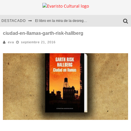
DESTACADO
El libro en la mira de la desregulación
Marcelo Rubio | El llovedor
ciudad-en-llamas-garth-risk-hallberg
eva
septiembre 21, 2016
Diego Meret | Hotel Acapulco
Alejandra Correa | La nieve