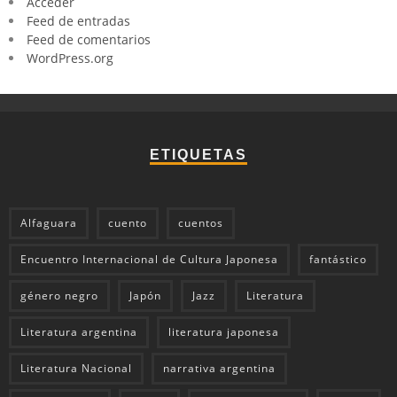
Acceder
Feed de entradas
Feed de comentarios
WordPress.org
ETIQUETAS
Alfaguara
cuento
cuentos
Encuentro Internacional de Cultura Japonesa
fantástico
género negro
Japón
Jazz
Literatura
Literatura argentina
literatura japonesa
Literatura Nacional
narrativa argentina