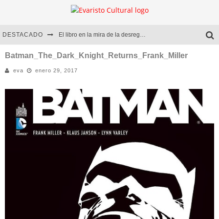
DESTACADO
El libro en la mira de la desregulación
Marcelo Rubio | El llovedor
Batman_The_Dark_Knight_Returns_Frank_Miller
eva
enero 29, 2017
Diego Meret | Hotel Acapulco
Alejandra Correa | La nieve