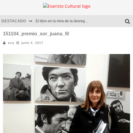
DESTACADO
El libro en la mira de la desregulación
Marcelo Rubio | El llovedor
151104_premio_sor_juana_fil
eva
junio 4, 2017
Diego Meret | Hotel Acapulco
Alejandra Correa | La nieve