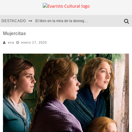
DESTACADO
El libro en la mira de la desregulación
Marcelo Rubio | El llovedor
Mujercitas
eva
enero 17, 2020
Diego Meret | Hotel Acapulco
Alejandra Correa | La nieve