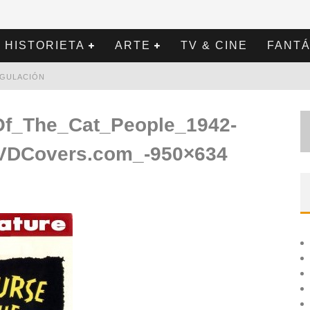
HISTORIETA
ARTE
TV & CINE
FANTÁ
REGULACIÓN
f_The_Cat_People_1942-
VDCovers.com_-950×634