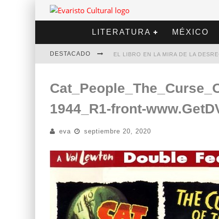
LITERATURA
MÉXICO
DESTACADO
EL LIBRO EN LA MIRA DE LA DES
MARCELO RUBIO | EL LLOVEDOR
Cat_People_The_Curse_O
DIEGO MERET | HOTEL ACAPULCO
1944_R1-front-www.GetD
ALEJANDRA CORREA | LA NIEVE
eva
septiembre 20, 2020