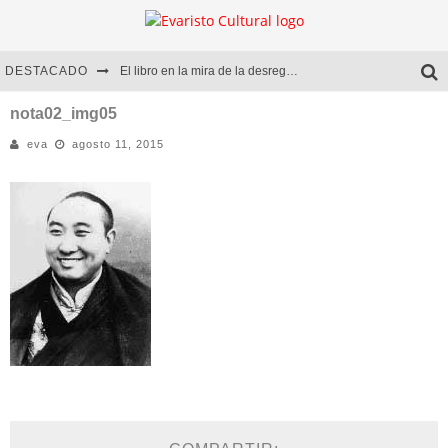
DESTACADO
El libro en la mira de la desregulación
Marcelo Rubio | El llovedor
nota02_img05
eva
agosto 11, 2015
Diego Meret | Hotel Acapulco
Alejandra Correa | La nieve