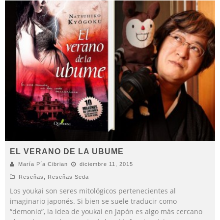
EL VERANO DE LA UBUME
María Pía Cibrian
diciembre 11, 2015
Reseñas
,
Reseñas Seda
Los youkai son seres mitológicos pertenecientes al
imaginario japonés. Si bien se suele traducir como
“demonio”, la idea de youkai en Japón es algo más cercano