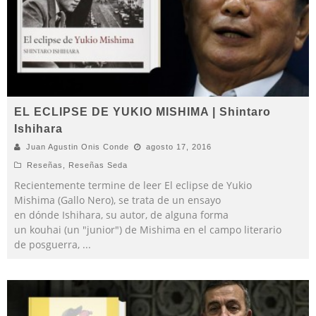
EL ECLIPSE DE YUKIO MISHIMA | Shintaro
Ishihara
Juan Agustin Onis Conde
agosto 17, 2016
Reseñas
,
Reseñas Seda
Recientemente termine de leer El eclipse de Yukio
Mishima (Gallo Nero), se trata de un ensayo
en dónde Ishihara, su autor, de alguna forma
un kouhai (un "junior") de Mishima en el campo literario
de posguerra,
...