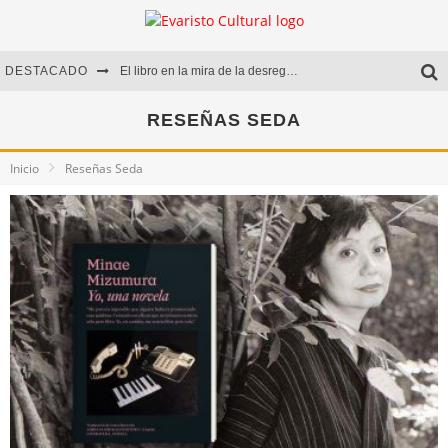
DESTACADO
El libro en la mira de la desregulación
Marcelo Rubio | El llovedor
RESEÑAS SEDA
Diego Meret | Hotel Acapulco
Inicio
Reseñas Seda
Alejandra Correa | La nieve