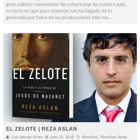
gran público consumidor de cultura pop de nuestro país,
lo cierto es que poco material nos ha llegado de lo
generado por fuera de las producciones más ma
...
EL ZELOTE | REZA ASLAN
Luis Adrian Vives
julio 15, 2015
Reseñas
,
Reseñas Seda