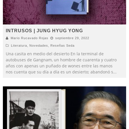
INTRUSOS | JUNG HYUG YONG
Mario Rucavado Rojas
septiembre 29, 2022
Literatura
,
Novedades
,
Reseñas Seda
Una casita en medio del desierto En la terminal de
autobuses de Gangnam, un hombre de cuarenta y cuatro
años con apenas un puñado de wones entre las manos
nos cuenta que su día a día es un desierto; abandonó s
...