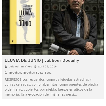
LLUVIA DE JUNIO | Jabbour Douaihy
Luis Adrian Vives
abril 28, 2016
Reseñas
,
Reseñas Seda
,
Seda
REGRESOS Los recuerdos, como callejuelas estrechas y
curvas cerradas; como laberintos; como puentes de piedra
o de hierro, cubiertos por niebla. Juegos erráticos de la
memoria. Una evocación de imágenes persi
...