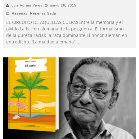
Luis Adrian Vives
mayo 26, 2015
Reseñas
,
Reseñas Seda
EL CIRCUITO DE AQUELLAS CULPASEntre la memoria y el
olvido.La ficción alemana de la posguerra. El formalismo
de la pureza racial; la raza dominante.El honor alemán en
entredicho. “La maldad alemana”
...