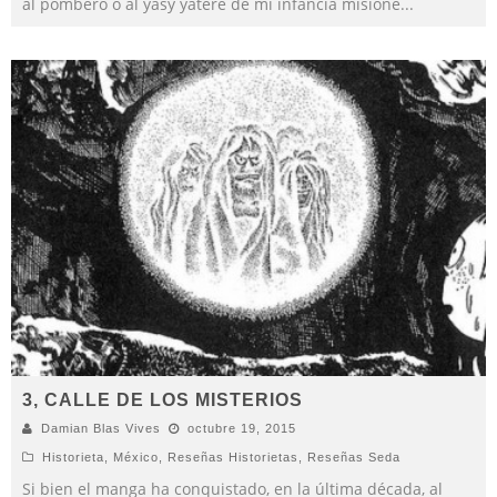
al pombero o al yasy yateré de mi infancia misione
...
3, CALLE DE LOS MISTERIOS
Damian Blas Vives
octubre 19, 2015
Historieta
,
México
,
Reseñas Historietas
,
Reseñas Seda
Si bien el manga ha conquistado, en la última década, al