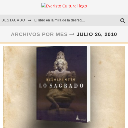
DESTACADO
El libro en la mira de la desregulación
Marcelo Rubio | El llovedor
ARCHIVOS POR MES
JULIO 26, 2010
Diego Meret | Hotel Acapulco
Alejandra Correa | La nieve