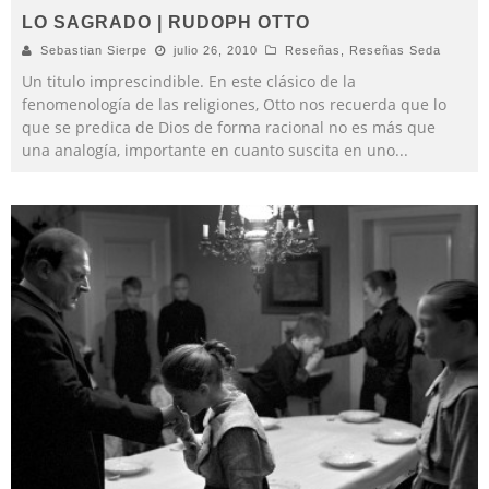
LO SAGRADO | RUDOPH OTTO
Sebastian Sierpe
julio 26, 2010
Reseñas
,
Reseñas Seda
Un titulo imprescindible. En este clásico de la
fenomenología de las religiones, Otto nos recuerda que lo
que se predica de Dios de forma racional no es más que
una analogía, importante en cuanto suscita en uno
...