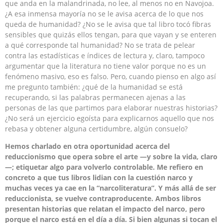
que anda en la malandrinada, no lee, al menos no en Navojoa.
¿A esa inmensa mayoría no se le avisa acerca de lo que nos
queda de humanidad? ¿No se le avisa que tal libro tocó fibras
sensibles que quizás ellos tengan, para que vayan y se enteren
a qué corresponde tal humanidad? No se trata de pelear
contra las estadísticas e índices de lectura y, claro, tampoco
argumentar que la literatura no tiene valor porque no es un
fenómeno masivo, eso es falso. Pero, cuando pienso en algo así
me pregunto también: ¿qué de la humanidad se está
recuperando, si las palabras permanecen ajenas a las
personas de las que partimos para elaborar nuestras historias?
¿No será un ejercicio egoísta para explicarnos aquello que nos
rebasa y obtener alguna certidumbre, algún consuelo?
Hemos charlado en otra oportunidad acerca del
reduccionismo que opera sobre el arte —y sobre la vida, claro
—; etiquetar algo para volverlo controlable. Me refiero en
concreto a que tus libros lidian con la cuestión narco y
muchas veces ya cae en la “narcoliteratura”. Y más allá de ser
reduccionista, se vuelve contraproducente. Ambos libros
presentan historias que relatan el impacto del narco, pero
porque el narco está en el día a día. Si bien algunas si tocan el