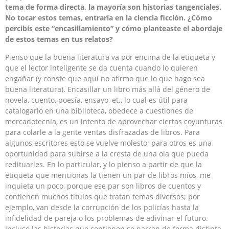
tema de forma directa, la mayoría son historias tangenciales.
No tocar estos temas, entraría en la ciencia ficción. ¿Cómo
percibís este “encasillamiento” y cómo planteaste el abordaje
de estos temas en tus relatos?
Pienso que la buena literatura va por encima de la etiqueta y
que el lector inteligente se da cuenta cuando lo quieren
engañar (y conste que aquí no afirmo que lo que hago sea
buena literatura). Encasillar un libro más allá del género de
novela, cuento, poesía, ensayo, et., lo cual es útil para
catalogarlo en una biblioteca, obedece a cuestiones de
mercadotecnia, es un intento de aprovechar ciertas coyunturas
para colarle a la gente ventas disfrazadas de libros. Para
algunos escritores esto se vuelve molesto; para otros es una
oportunidad para subirse a la cresta de una ola que pueda
redituarles. En lo particular, y lo pienso a partir de que la
etiqueta que mencionas la tienen un par de libros míos, me
inquieta un poco, porque ese par son libros de cuentos y
contienen muchos títulos que tratan temas diversos; por
ejemplo, van desde la corrupción de los policías hasta la
infidelidad de pareja o los problemas de adivinar el futuro.
Incluso las historias que contienen se narran de forma distinta.