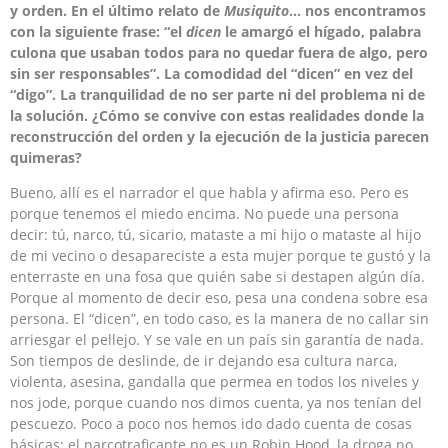
y orden. En el último relato de
Musiquito
… nos encontramos
con la siguiente frase: “el
dicen
le amargó el hígado, palabra
culona que usaban todos para no quedar fuera de algo, pero
sin ser responsables”. La comodidad del “dicen” en vez del
“digo”. La tranquilidad de no ser parte ni del problema ni de
la solución. ¿Cómo se convive con estas realidades donde la
reconstrucción del orden y la ejecución de la justicia parecen
quimeras?
Bueno, allí es el narrador el que habla y afirma eso. Pero es
porque tenemos el miedo encima. No puede una persona
decir: tú, narco, tú, sicario, mataste a mi hijo o mataste al hijo
de mi vecino o desapareciste a esta mujer porque te gustó y la
enterraste en una fosa que quién sabe si destapen algún día.
Porque al momento de decir eso, pesa una condena sobre esa
persona. El “dicen”, en todo caso, es la manera de no callar sin
arriesgar el pellejo. Y se vale en un país sin garantía de nada.
Son tiempos de deslinde, de ir dejando esa cultura narca,
violenta, asesina, gandalla que permea en todos los niveles y
nos jode, porque cuando nos dimos cuenta, ya nos tenían del
pescuezo. Poco a poco nos hemos ido dado cuenta de cosas
básicas: el narcotraficante no es un Robin Hood, la droga no