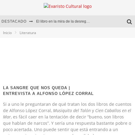
DESTACADO
El libro en la mira de la desregulación
Inicio
Literatura
Marcelo Rubio | El llovedor
Diego Meret | Hotel Acapulco
Alejandra Correa | La nieve
LA SANGRE QUE NOS QUEDA |
ENTREVISTA A ALFONSO LÓPEZ CORRAL
Si a uno le preguntaran de qué tratan los dos libros de cuentos
de Alfonso López Corral,
Musiquito del Talón
y
Cien Caballos en el
Mar
, es fácil caer en la tentación de decir “bueno, son libros
que hablan de narcos”. Y sería una respuesta bastante pobre o
poco acertada. Uno puede sentir que está entrando a un