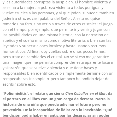
y las autoridades corruptas la auspician. El hombre violenta y
asesina a la mujer, la pobreza violenta a todos por igual y
vuelve crueles a las personas, y al que joden, si puede, también
joderá a otro, es casi palabra del Señor. A esto no quise
tomarle una foto, sino verlo a través de otros cristales: el juego
con el tiempo, por ejemplo, que permite ir y venir y jugar con
las posibilidades en una misma historia; con la narración de
sueños y el sueño mismo como motivo literario; o bien con las
leyendas y supersticiones locales; y hasta usando recursos
humorísticos. Al final, doy vueltas sobre unos pocos temas,
pero trato de cambiarles el cristal. No sé si eso me garantice
una imagen que me permita comprender esta aparente locura
y sinrazón que se vuelve violencia y que tiene bases y
responsables bien identificados o simplemente termine con un
rompecabezas incompleto, pero tampoco he podido dejar de
escribir sobre esto.
“Poliomielitis”, el relato que cierra
Cien Caballos en el Mar
, da
el portazo en el libro con un gran carga de derrota. Narra la
historia de una niña que pueda adivinar el futuro pero no
prevenirlo. De la incapacidad de lidiar con lo inevitable. “Qué
bendición podía haber en anticipar las desgracias sin poder