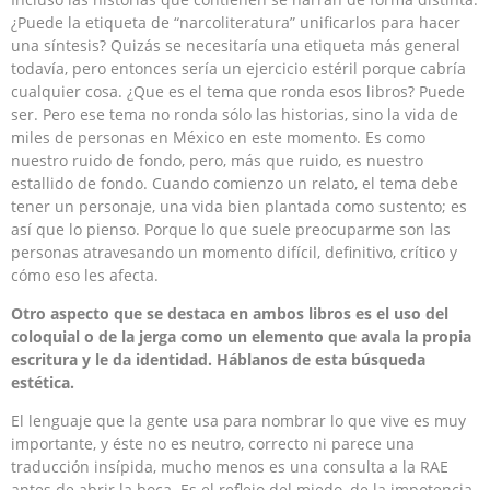
¿Puede la etiqueta de “narcoliteratura” unificarlos para hacer
una síntesis? Quizás se necesitaría una etiqueta más general
todavía, pero entonces sería un ejercicio estéril porque cabría
cualquier cosa. ¿Que es el tema que ronda esos libros? Puede
ser. Pero ese tema no ronda sólo las historias, sino la vida de
miles de personas en México en este momento. Es como
nuestro ruido de fondo, pero, más que ruido, es nuestro
estallido de fondo. Cuando comienzo un relato, el tema debe
tener un personaje, una vida bien plantada como sustento; es
así que lo pienso. Porque lo que suele preocuparme son las
personas atravesando un momento difícil, definitivo, crítico y
cómo eso les afecta.
Otro aspecto que se destaca en ambos libros es el uso del
coloquial o de la jerga como un elemento que avala la propia
escritura y le da identidad. Háblanos de esta búsqueda
estética.
El lenguaje que la gente usa para nombrar lo que vive es muy
importante, y éste no es neutro, correcto ni parece una
traducción insípida, mucho menos es una consulta a la RAE
antes de abrir la boca. Es el reflejo del miedo, de la impotencia,