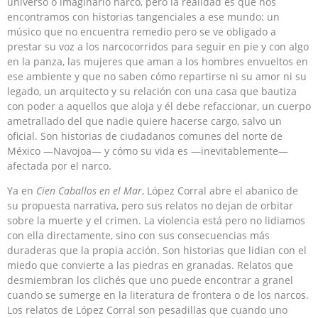
universo o imaginario narco, pero la realidad es que nos
encontramos con historias tangenciales a ese mundo: un
músico que no encuentra remedio pero se ve obligado a
prestar su voz a los narcocorridos para seguir en pie y con algo
en la panza, las mujeres que aman a los hombres envueltos en
ese ambiente y que no saben cómo repartirse ni su amor ni su
legado, un arquitecto y su relación con una casa que bautiza
con poder a aquellos que aloja y él debe refaccionar, un cuerpo
ametrallado del que nadie quiere hacerse cargo, salvo un
oficial. Son historias de ciudadanos comunes del norte de
México —Navojoa— y cómo su vida es —inevitablemente—
afectada por el narco.
Ya en
Cien Caballos en el Mar
, López Corral abre el abanico de
su propuesta narrativa, pero sus relatos no dejan de orbitar
sobre la muerte y el crimen. La violencia está pero no lidiamos
con ella directamente, sino con sus consecuencias más
duraderas que la propia acción. Son historias que lidian con el
miedo que convierte a las piedras en granadas. Relatos que
desmiembran los clichés que uno puede encontrar a granel
cuando se sumerge en la literatura de frontera o de los narcos.
Los relatos de López Corral son pesadillas que cuando uno