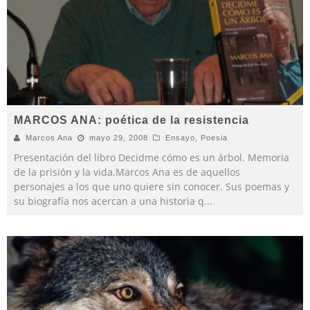
MARCOS ANA: poética de la resistencia
Marcos Ana
mayo 29, 2008
Ensayo
,
Poesia
Presentación del libro Decidme cómo es un árbol. Memoria
de la prisión y la vida.Marcos Ana es de aquellos
personajes a los que uno quiere sin conocer. Sus poemas y
su biografía nos acercan a una historia q
...