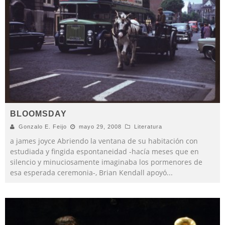
BLOOMSDAY
Gonzalo E. Feijo
mayo 29, 2008
Literatura
a james joyce Abriendo la ventana de su habitación con
estudiada y fingida espontaneidad -hacía meses que en
silencio y minuciosamente imaginaba los pormenores de
esa esperada ceremonia-, Brian Kendall apoyó
...