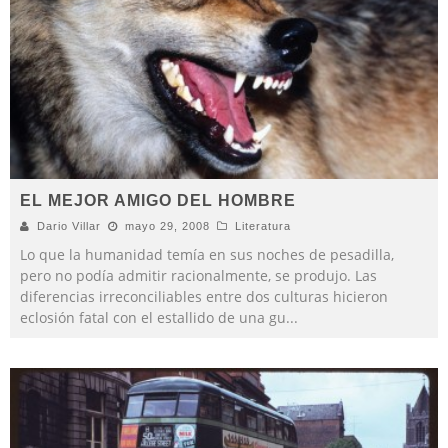
EL MEJOR AMIGO DEL HOMBRE
Dario Villar
mayo 29, 2008
Literatura
Lo que la humanidad temía en sus noches de pesa­dilla,
pero no podía admitir racionalmente, se produjo. Las
diferencias irreconciliables entre dos culturas hicieron
eclosión fatal con el estallido de una gu
...