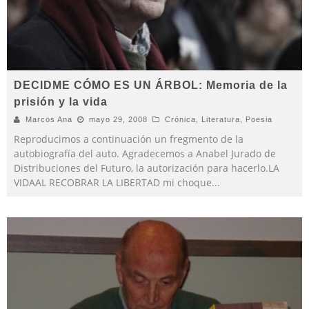
DECIDME CÓMO ES UN ÁRBOL: Memoria de la
prisión y la vida
Marcos Ana
mayo 29, 2008
Crónica
,
Literatura
,
Poesia
Reproducimos a continuación un fregmento de la
autobiografía del auto. Agradecemos a Anabel Jurado de
Distribuciones del Futuro, la autorización para hacerlo.LA
VIDAAL RECOBRAR LA LIBERTAD mi choque
...