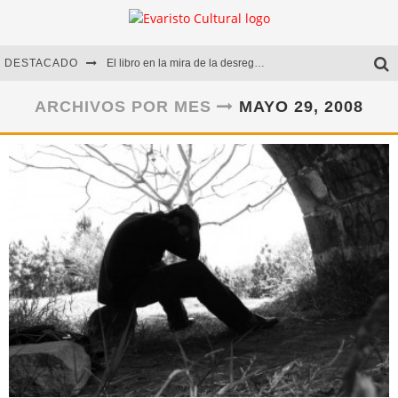
DESTACADO
El libro en la mira de la desregulación
Marcelo Rubio | El llovedor
ARCHIVOS POR MES
MAYO 29, 2008
Diego Meret | Hotel Acapulco
Alejandra Correa | La nieve