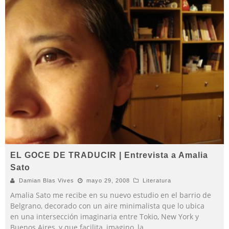
EL GOCE DE TRADUCIR | Entrevista a Amalia
Sato
Damian Blas Vives
mayo 29, 2008
Literatura
Amalia Sato me recibe en su nuevo estudio en el barrio de
Belgrano, decorado con un aire minimalista que lo ubica
en una intersección imaginaria entre Tokio, New York y
Buenos Aires, y que facilita, imagino, la
...