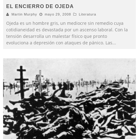
EL ENCIERRO DE OJEDA
Martin Murphy
mayo 29, 2008
Literatura
Ojeda es un hombre gris, un mediocre sin remedio cuya
cotidianeidad es devastada por un ascenso laboral. Con la
tensión desarrolla un malestar físico que pronto
evoluciona a depresión con ataques de pánico. Las
...