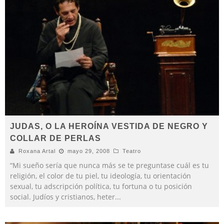
JUDAS, O LA HEROÍNA VESTIDA DE NEGRO Y
COLLAR DE PERLAS
Roxana Artal
mayo 29, 2008
Teatro
“Mi sueño sería que nunca más se te preguntase cuál es tu
religión, el color de tu piel, tu ideología, tu orientación
sexual, tu adscripción política, tu fortuna o tu posición
social. Judíos y cristianos, heter
...