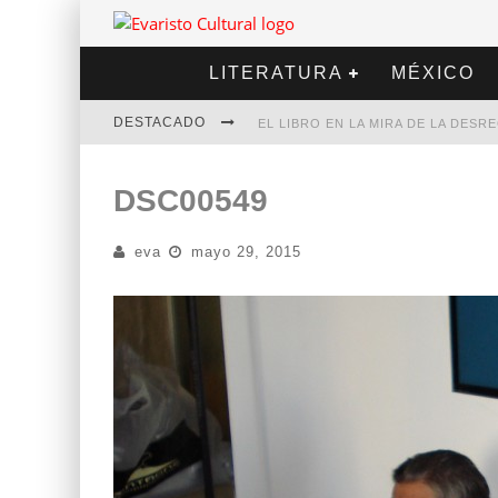
LITERATURA
MÉXICO
DESTACADO
EL LIBRO EN LA MIRA DE LA DES
MARCELO RUBIO | EL LLOVEDOR
DSC00549
DIEGO MERET | HOTEL ACAPULCO
eva
mayo 29, 2015
ALEJANDRA CORREA | LA NIEVE