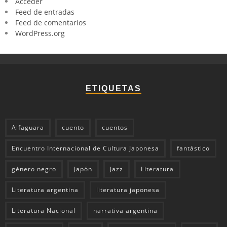
Acceder
Feed de entradas
Feed de comentarios
WordPress.org
ETIQUETAS
Alfaguara
cuento
cuentos
Encuentro Internacional de Cultura Japonesa
fantástico
género negro
Japón
Jazz
Literatura
Literatura argentina
literatura japonesa
Literatura Nacional
narrativa argentina