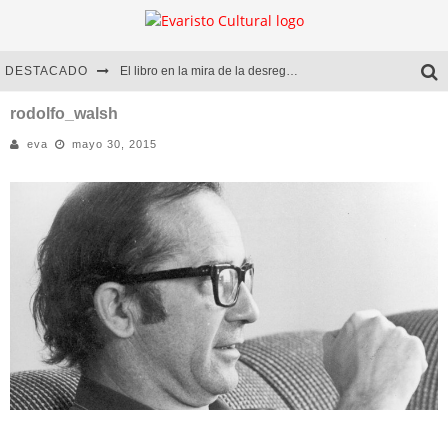
DESTACADO
El libro en la mira de la desregulación
Marcelo Rubio | El llovedor
rodolfo_walsh
eva
mayo 30, 2015
Diego Meret | Hotel Acapulco
Alejandra Correa | La nieve