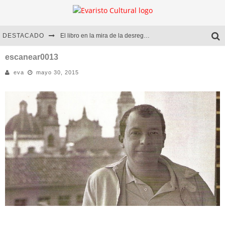
DESTACADO
El libro en la mira de la desregulación
Marcelo Rubio | El llovedor
escanear0013
eva
mayo 30, 2015
Diego Meret | Hotel Acapulco
Alejandra Correa | La nieve