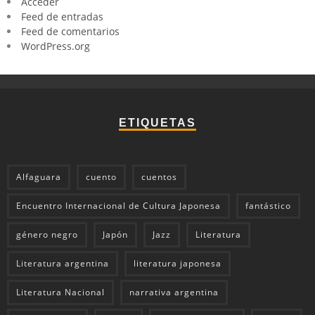
Acceder
Feed de entradas
Feed de comentarios
WordPress.org
ETIQUETAS
Alfaguara
cuento
cuentos
Encuentro Internacional de Cultura Japonesa
fantástico
género negro
Japón
Jazz
Literatura
Literatura argentina
literatura japonesa
Literatura Nacional
narrativa argentina