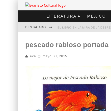
LITERATURA
MÉXICO
DESTACADO
EL LIBRO EN LA MIRA DE LA DES
MARCELO RUBIO | EL LLOVEDOR
pescado rabioso portada
DIEGO MERET | HOTEL ACAPULCO
eva
mayo 30, 2015
ALEJANDRA CORREA | LA NIEVE