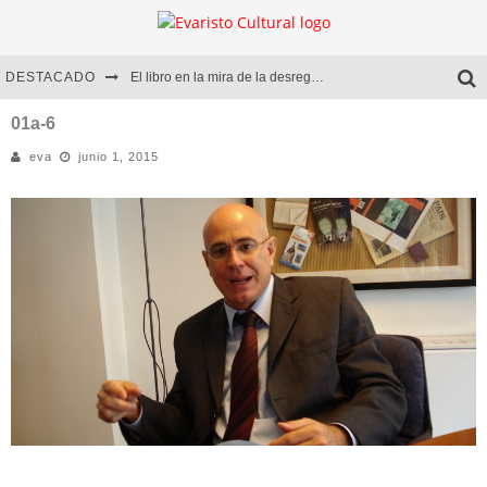
DESTACADO
El libro en la mira de la desregulación
Marcelo Rubio | El llovedor
01a-6
eva
junio 1, 2015
Diego Meret | Hotel Acapulco
Alejandra Correa | La nieve