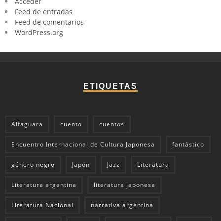
Acceder
Feed de entradas
Feed de comentarios
WordPress.org
ETIQUETAS
Alfaguara
cuento
cuentos
Encuentro Internacional de Cultura Japonesa
fantástico
género negro
Japón
Jazz
Literatura
Literatura argentina
literatura japonesa
Literatura Nacional
narrativa argentina