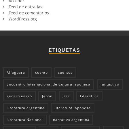
Acceder
Feed de entradas
Feed de comentarios
WordPress.org
ETIQUETAS
Alfaguara
cuento
cuentos
Encuentro Internacional de Cultura Japonesa
fantástico
género negro
Japón
Jazz
Literatura
Literatura argentina
literatura japonesa
Literatura Nacional
narrativa argentina