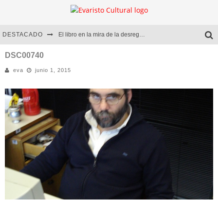
DESTACADO
El libro en la mira de la desregulación
Marcelo Rubio | El llovedor
DSC00740
eva
junio 1, 2015
Diego Meret | Hotel Acapulco
Alejandra Correa | La nieve