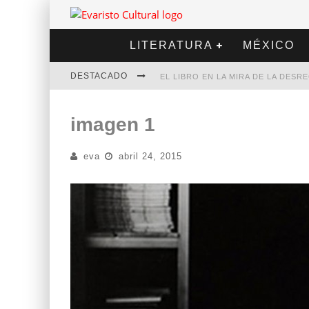
LITERATURA
MÉXICO
DESTACADO
EL LIBRO EN LA MIRA DE LA DES
MARCELO RUBIO | EL LLOVEDOR
imagen 1
DIEGO MERET | HOTEL ACAPULCO
eva
abril 24, 2015
ALEJANDRA CORREA | LA NIEVE