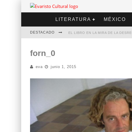
LITERATURA
MÉXICO
DESTACADO
EL LIBRO EN LA MIRA DE LA DES
MARCELO RUBIO | EL LLOVEDOR
forn_0
DIEGO MERET | HOTEL ACAPULCO
eva
junio 1, 2015
ALEJANDRA CORREA | LA NIEVE