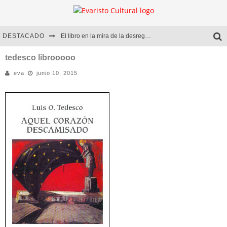
DESTACADO
El libro en la mira de la desregulación
Marcelo Rubio | El llovedor
tedesco librooooo
eva
junio 10, 2015
Diego Meret | Hotel Acapulco
Alejandra Correa | La nieve