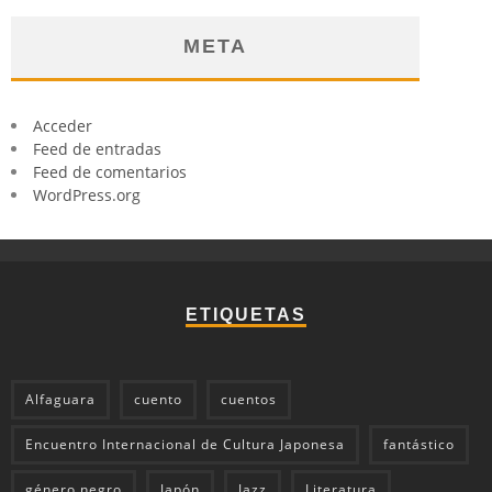
META
Acceder
Feed de entradas
Feed de comentarios
WordPress.org
ETIQUETAS
Alfaguara
cuento
cuentos
Encuentro Internacional de Cultura Japonesa
fantástico
género negro
Japón
Jazz
Literatura