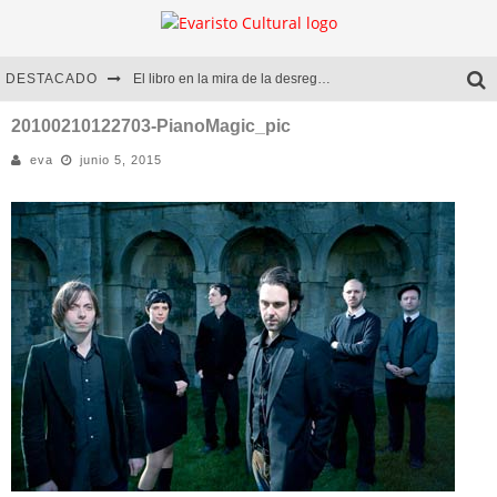
DESTACADO
El libro en la mira de la desregulación
Marcelo Rubio | El llovedor
20100210122703-PianoMagic_pic
eva
junio 5, 2015
Diego Meret | Hotel Acapulco
Alejandra Correa | La nieve