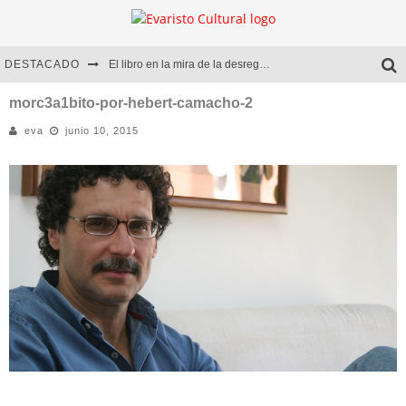
DESTACADO
El libro en la mira de la desregulación
Marcelo Rubio | El llovedor
morc3a1bito-por-hebert-camacho-2
eva
junio 10, 2015
Diego Meret | Hotel Acapulco
Alejandra Correa | La nieve