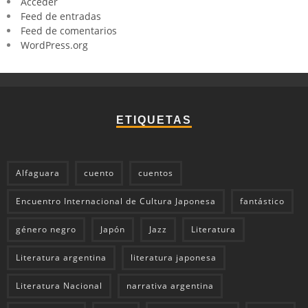
Acceder
Feed de entradas
Feed de comentarios
WordPress.org
ETIQUETAS
Alfaguara
cuento
cuentos
Encuentro Internacional de Cultura Japonesa
fantástico
género negro
Japón
Jazz
Literatura
Literatura argentina
literatura japonesa
Literatura Nacional
narrativa argentina