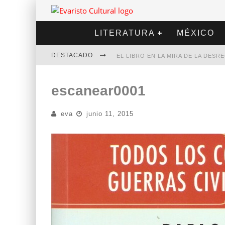
LITERATURA
MÉXICO
DESTACADO
EL LIBRO EN LA MIRA DE LA DES
MARCELO RUBIO | EL LLOVEDOR
escanear0001
DIEGO MERET | HOTEL ACAPULCO
eva
junio 11, 2015
ALEJANDRA CORREA | LA NIEVE