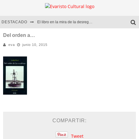
DESTACADO
El libro en la mira de la desregulación
Marcelo Rubio | El llovedor
Del orden a…
eva
junio 10, 2015
Diego Meret | Hotel Acapulco
Alejandra Correa | La nieve
COMPARTIR:
Tweet