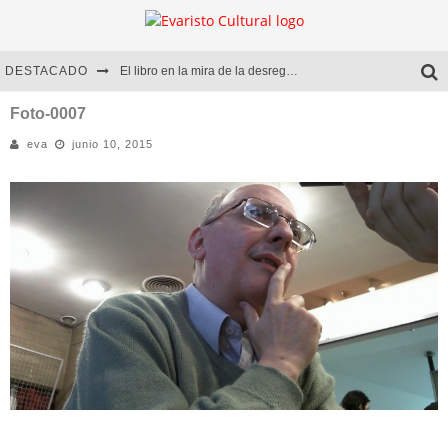
DESTACADO
El libro en la mira de la desregulación
Marcelo Rubio | El llovedor
Foto-0007
eva
junio 10, 2015
Diego Meret | Hotel Acapulco
Alejandra Correa | La nieve