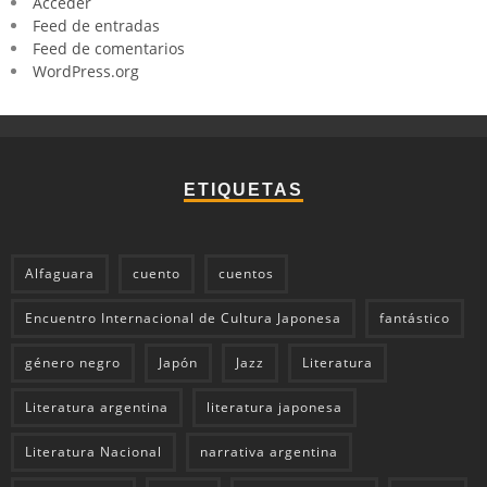
Acceder
Feed de entradas
Feed de comentarios
WordPress.org
ETIQUETAS
Alfaguara
cuento
cuentos
Encuentro Internacional de Cultura Japonesa
fantástico
género negro
Japón
Jazz
Literatura
Literatura argentina
literatura japonesa
Literatura Nacional
narrativa argentina