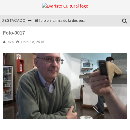
DESTACADO
El libro en la mira de la desregulación
Marcelo Rubio | El llovedor
Foto-0017
eva
junio 10, 2015
Diego Meret | Hotel Acapulco
Alejandra Correa | La nieve