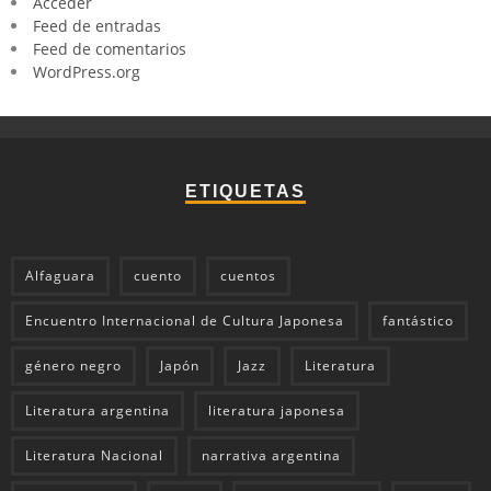
Acceder
Feed de entradas
Feed de comentarios
WordPress.org
ETIQUETAS
Alfaguara
cuento
cuentos
Encuentro Internacional de Cultura Japonesa
fantástico
género negro
Japón
Jazz
Literatura
Literatura argentina
literatura japonesa
Literatura Nacional
narrativa argentina