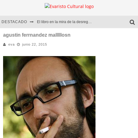
DESTACADO
El libro en la mira de la desregulación
Marcelo Rubio | El llovedor
agustin ferrnandez malllllosn
eva
junio 22, 2015
Diego Meret | Hotel Acapulco
Alejandra Correa | La nieve