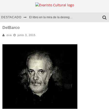
DESTACADO
El libro en la mira de la desregulación
Marcelo Rubio | El llovedor
DelBarco
eva
junio 3, 2015
Diego Meret | Hotel Acapulco
Alejandra Correa | La nieve