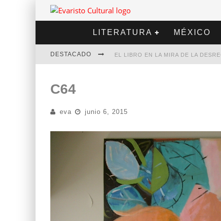
LITERATURA
MÉXICO
DESTACADO
EL LIBRO EN LA MIRA DE LA DES
MARCELO RUBIO | EL LLOVEDOR
C64
DIEGO MERET | HOTEL ACAPULCO
eva
junio 6, 2015
ALEJANDRA CORREA | LA NIEVE