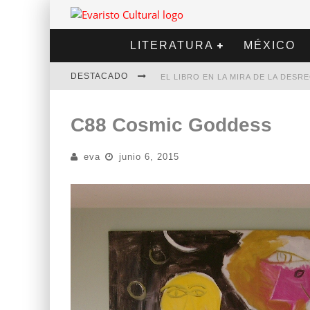
LITERATURA
MÉXICO
DESTACADO
EL LIBRO EN LA MIRA DE LA DES
MARCELO RUBIO | EL LLOVEDOR
C88 Cosmic Goddess
DIEGO MERET | HOTEL ACAPULCO
eva
junio 6, 2015
ALEJANDRA CORREA | LA NIEVE