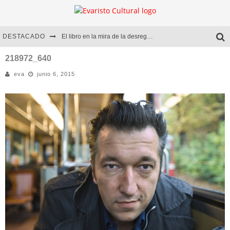
DESTACADO
El libro en la mira de la desregulación
Marcelo Rubio | El llovedor
218972_640
eva
junio 6, 2015
Diego Meret | Hotel Acapulco
Alejandra Correa | La nieve