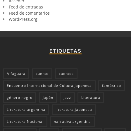
Acceder
Feed de entradas
Feed de comentarios
WordPress.org
ETIQUETAS
Alfaguara
cuento
cuentos
Encuentro Internacional de Cultura Japonesa
fantástico
género negro
Japón
Jazz
Literatura
Literatura argentina
literatura japonesa
Literatura Nacional
narrativa argentina