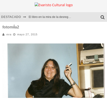
DESTACADO
El libro en la mira de la desregulación
Marcelo Rubio | El llovedor
fotomiÌa2
eva
mayo 27, 2015
Diego Meret | Hotel Acapulco
Alejandra Correa | La nieve