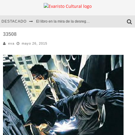
DESTACADO
El libro en la mira de la desregulación
Marcelo Rubio | El llovedor
33508
eva
mayo 26, 2015
Diego Meret | Hotel Acapulco
Alejandra Correa | La nieve