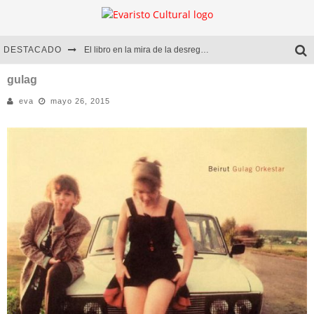
DESTACADO
El libro en la mira de la desregulación
Marcelo Rubio | El llovedor
gulag
eva
mayo 26, 2015
Diego Meret | Hotel Acapulco
Alejandra Correa | La nieve