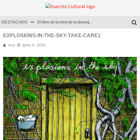
DESTACADO
El libro en la mira de la desregulación
Marcelo Rubio | El llovedor
EXPLOSIONS-IN-THE-SKY-TAKE-CARE1
eva
junio 4, 2015
Diego Meret | Hotel Acapulco
Alejandra Correa | La nieve