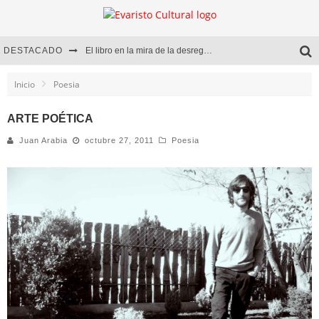
DESTACADO
El libro en la mira de la desregulación
Marcelo Rubio | El llovedor
Inicio
Poesia
Diego Meret | Hotel Acapulco
ARTE POÉTICA
Alejandra Correa | La nieve
Juan Arabia
octubre 27, 2011
Poesia