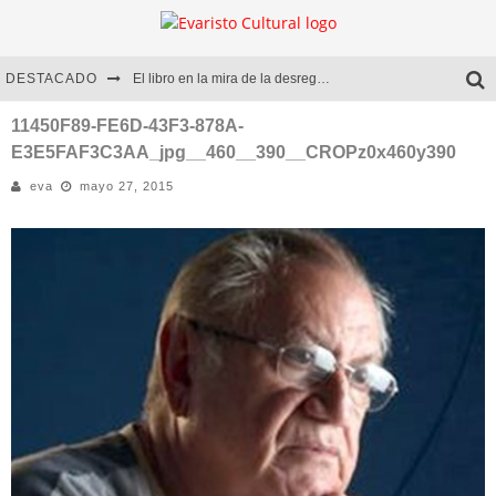
DESTACADO
El libro en la mira de la desregulación
Marcelo Rubio | El llovedor
11450F89-FE6D-43F3-878A-
E3E5FAF3C3AA_jpg__460__390__CROPz0x460y390
Diego Meret | Hotel Acapulco
eva
mayo 27, 2015
Alejandra Correa | La nieve