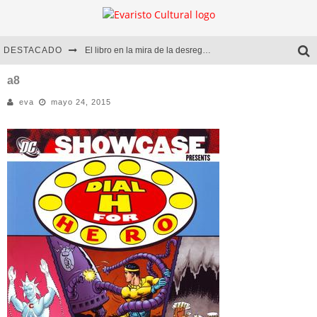
DESTACADO
El libro en la mira de la desregulación
Marcelo Rubio | El llovedor
a8
eva
mayo 24, 2015
Diego Meret | Hotel Acapulco
Alejandra Correa | La nieve