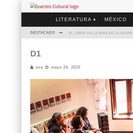
LITERATURA
MÉXICO
DESTACADO
EL LIBRO EN LA MIRA DE LA DES
MARCELO RUBIO | EL LLOVEDOR
D1
DIEGO MERET | HOTEL ACAPULCO
eva
mayo 24, 2015
ALEJANDRA CORREA | LA NIEVE