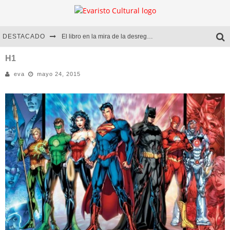
DESTACADO
El libro en la mira de la desregulación
Marcelo Rubio | El llovedor
H1
eva
mayo 24, 2015
Diego Meret | Hotel Acapulco
Alejandra Correa | La nieve