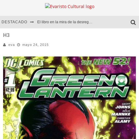
DESTACADO
El libro en la mira de la desregulación
Marcelo Rubio | El llovedor
H3
eva
mayo 24, 2015
Diego Meret | Hotel Acapulco
Alejandra Correa | La nieve