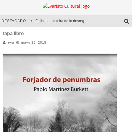
DESTACADO
El libro en la mira de la desregulación
Marcelo Rubio | El llovedor
tapa libro
eva
mayo 25, 2015
Diego Meret | Hotel Acapulco
Alejandra Correa | La nieve