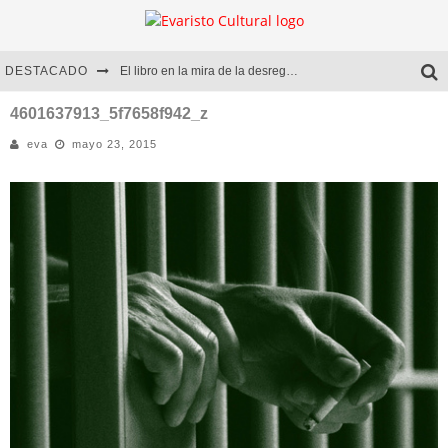
DESTACADO
El libro en la mira de la desregulación
Marcelo Rubio | El llovedor
4601637913_5f7658f942_z
eva
mayo 23, 2015
Diego Meret | Hotel Acapulco
Alejandra Correa | La nieve