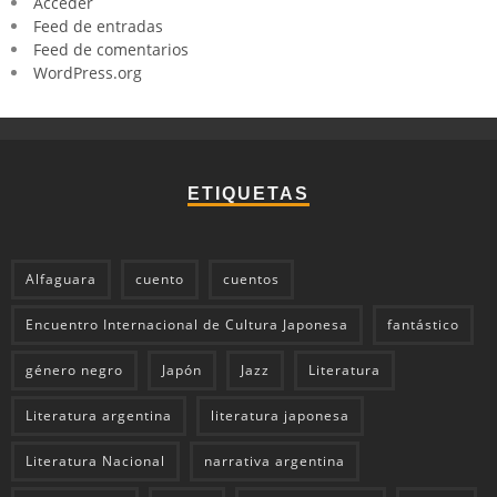
Acceder
Feed de entradas
Feed de comentarios
WordPress.org
ETIQUETAS
Alfaguara
cuento
cuentos
Encuentro Internacional de Cultura Japonesa
fantástico
género negro
Japón
Jazz
Literatura
Literatura argentina
literatura japonesa
Literatura Nacional
narrativa argentina