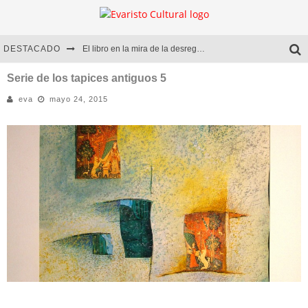
DESTACADO
El libro en la mira de la desregulación
Marcelo Rubio | El llovedor
Serie de los tapices antiguos 5
eva
mayo 24, 2015
Diego Meret | Hotel Acapulco
Alejandra Correa | La nieve