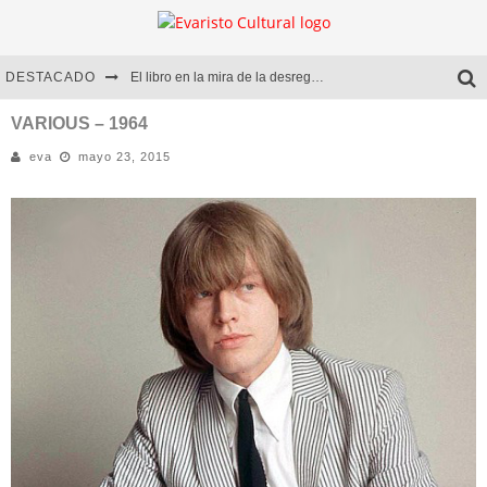
DESTACADO
El libro en la mira de la desregulación
Marcelo Rubio | El llovedor
VARIOUS – 1964
eva
mayo 23, 2015
Diego Meret | Hotel Acapulco
Alejandra Correa | La nieve