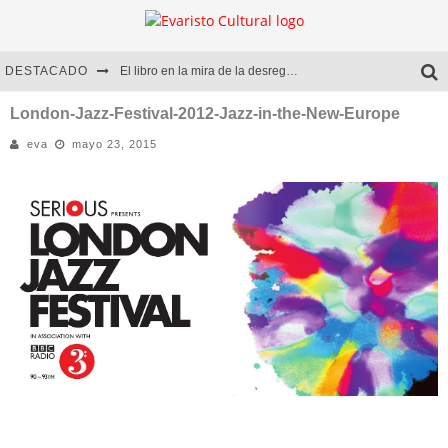
DESTACADO
El libro en la mira de la desregulación
Marcelo Rubio | El llovedor
London-Jazz-Festival-2012-Jazz-in-the-New-Europe
eva
mayo 23, 2015
Diego Meret | Hotel Acapulco
Alejandra Correa | La nieve