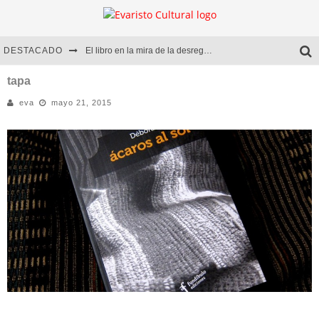
DESTACADO
El libro en la mira de la desregulación
Marcelo Rubio | El llovedor
tapa
eva
mayo 21, 2015
Diego Meret | Hotel Acapulco
Alejandra Correa | La nieve