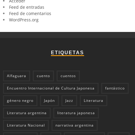
Acceder
Feed de entradas
Feed de comentarios
WordPress.org
ETIQUETAS
Alfaguara
cuento
cuentos
Encuentro Internacional de Cultura Japonesa
fantástico
género negro
Japón
Jazz
Literatura
Literatura argentina
literatura japonesa
Literatura Nacional
narrativa argentina