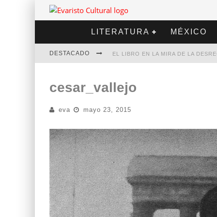
LITERATURA
MÉXICO
DESTACADO
EL LIBRO EN LA MIRA DE LA DES
MARCELO RUBIO | EL LLOVEDOR
cesar_vallejo
DIEGO MERET | HOTEL ACAPULCO
eva
mayo 23, 2015
ALEJANDRA CORREA | LA NIEVE