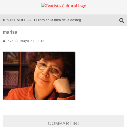
DESTACADO
El libro en la mira de la desregulación
Marcelo Rubio | El llovedor
marisa
eva
mayo 21, 2015
Diego Meret | Hotel Acapulco
Alejandra Correa | La nieve
COMPARTIR: